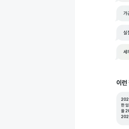
가
실
세
이런
202
한 
을 2
20
고가