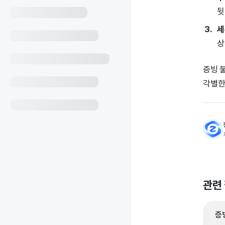
뒷
세
상
증빙 
각별한
관련
증