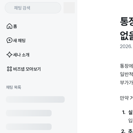
통장
홈
없
새 채팅
2026. 
세나 소개
통장에
비즈넵 모아보기
일반적
부가가
채팅 목록
만약 
실
입
추