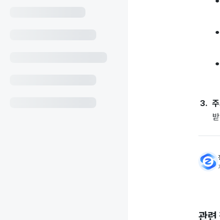
주
받
관련