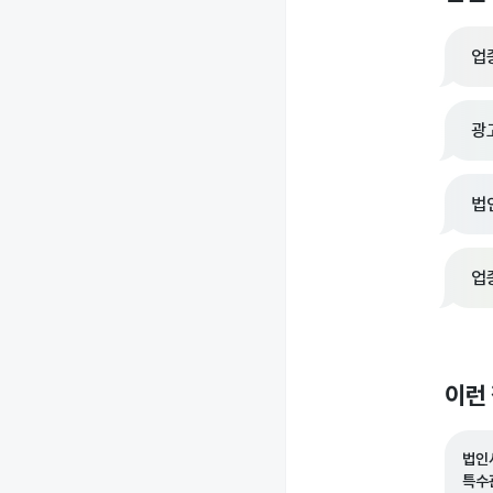
업
광
법
업
이런
법인
특수