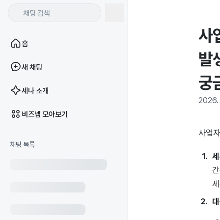
사
홈
발
새 채팅
궁
세나 소개
2026. 
비즈넵 모아보기
사업자
채팅 목록
세
간
세
대