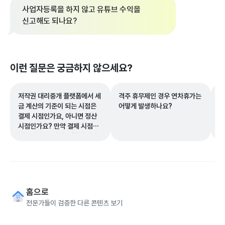
사업자등록을 하지 않고 유튜브 수익을
신고해도 되나요?
이런 질문은 궁금하지 않으세요?
저작권 대리중개 플랫폼에서 세
격주 휴무제인 경우 연차휴가는
코
금 계산의 기준이 되는 시점은
어떻게 발생하나요?
업
결제 시점인가요, 아니면 정산
나
시점인가요? 만약 결제 시점이
기준이라면, 과세 유형 변경에
따른 정산 시점의 계산 로직
(4~9번 케이스)은 고려할 필요
가 없는 것인지 궁금합니다.
홈으로
전문가들이 검증한 다른 콘텐츠 보기