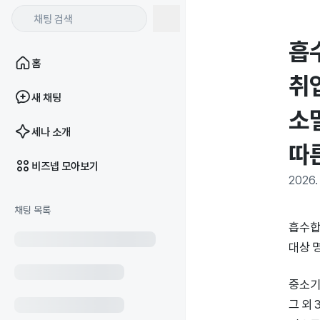
흡
홈
취
새 채팅
소
세나 소개
따
비즈넵 모아보기
2026. 
채팅 목록
흡수합
대상 
중소기
그 외