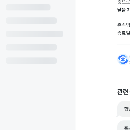
것으로
날을 
존속법
종료일
관련
합
중