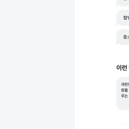
합
중
이런
국민
원을
우는