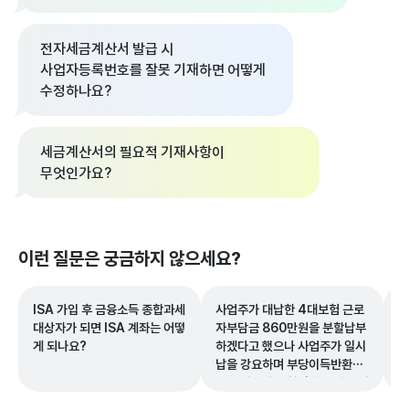
전자세금계산서 발급 시
사업자등록번호를 잘못 기재하면 어떻게
수정하나요?
세금계산서의 필요적 기재사항이
무엇인가요?
이런 질문은 궁금하지 않으세요?
ISA 가입 후 금융소득 종합과세
사업주가 대납한 4대보험 근로
금
대상자가 되면 ISA 계좌는 어떻
자부담금 860만원을 분할납부
년
게 되나요?
하겠다고 했으나 사업주가 일시
요
납을 강요하며 부당이득반환청
구를 하겠다고 협박하는 경우 어
떻게 대응해야 하나요?