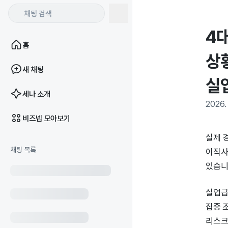
4대
홈
상
새 채팅
실
세나 소개
2026. 
비즈넵 모아보기
실제 
채팅 목록
이직사
있습니
실업급
집중 
리스크