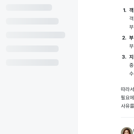
객
객
부
부
부
지
중
수
따라서
필요에
사유를