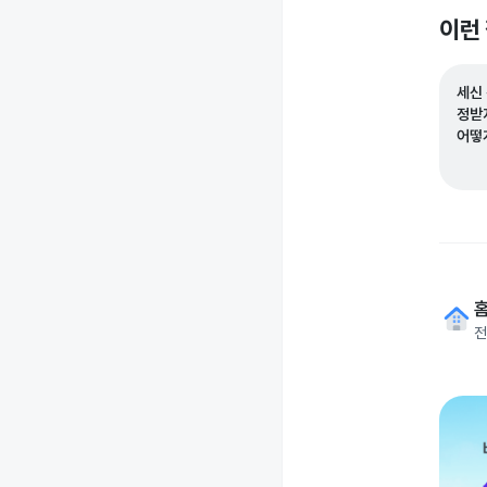
이런
세신
정받
어떻
전