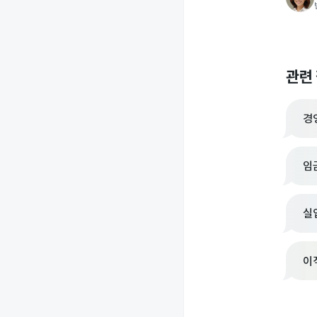
관련
경
임
실
이