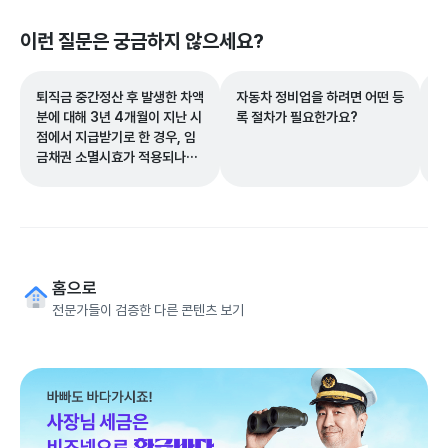
이런 질문은 궁금하지 않으세요?
퇴직금 중간정산 후 발생한 차액
자동차 정비업을 하려면 어떤 등
법
분에 대해 3년 4개월이 지난 시
록 절차가 필요한가요?
하
점에서 지급받기로 한 경우, 임
정
금채권 소멸시효가 적용되나
있
요?
홈으로
전문가들이 검증한 다른 콘텐츠 보기