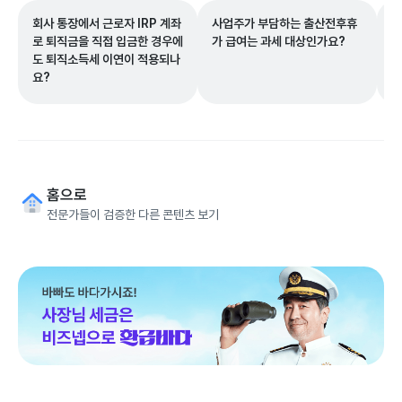
회사 통장에서 근로자 IRP 계좌
사업주가 부담하는 출산전후휴
가
로 퇴직금을 직접 입금한 경우에
가 급여는 과세 대상인가요?
이
도 퇴직소득세 이연이 적용되나
제
요?
수
홈으로
전문가들이 검증한 다른 콘텐츠 보기