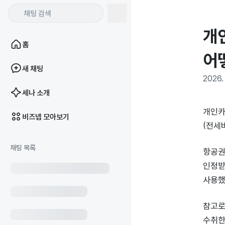
개
홈
어
새 채팅
2026. 
세나 소개
개인카
비즈넵 모아보기
(전세
채팅 목록
항공권
인정받
사용했
참고로
수취한