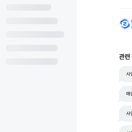
관련
사
매
사