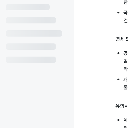
관
국
결
면세 
공
일
학
개
물
유의
계
적