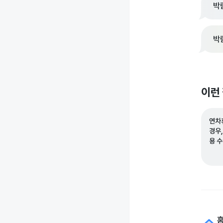
박
박
이런
연차
경우
용 