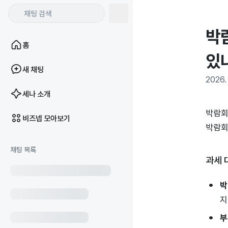
박
홈
있
새 채팅
2026. 
세나 소개
박람회
비즈넵 모아보기
박람회
채팅 목록
과세 
박
지
부