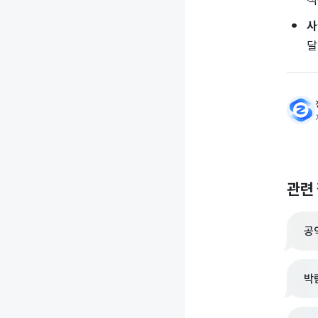
사
달
관련
공
박