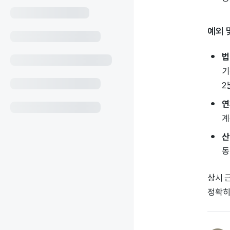
예외 
법
기
2
연
계
산
동
상시 
정확히