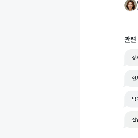
관련
상
연
법
산