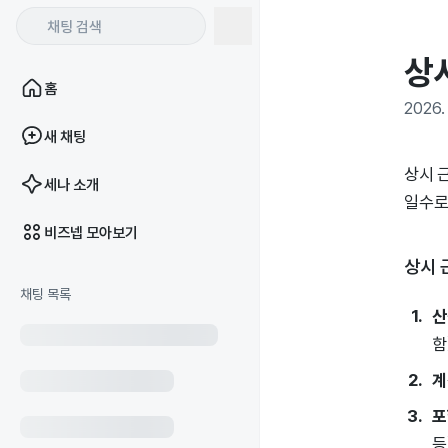
상
홈
2026. 
새 채팅
상시 
세나 소개
일수로
비즈넵 모아보기
상시 
채팅 목록
산
함
계
포
등