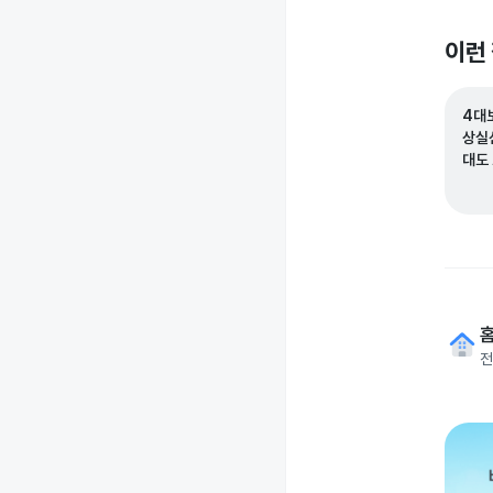
이런
4대
상실
대도
전