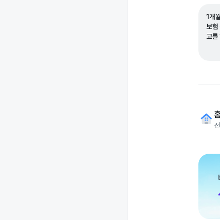
1개
보험
고를
전