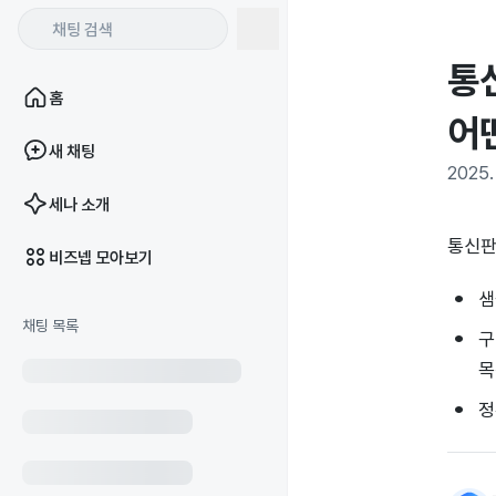
통
홈
어
새 채팅
2025. 
세나 소개
통신판
비즈넵 모아보기
샘
채팅 목록
구
목
정