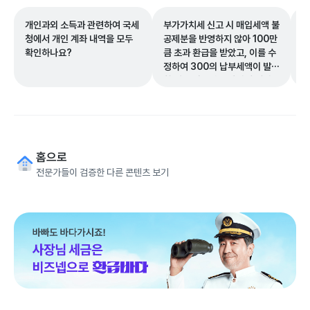
개인과외 소득과 관련하여 국세
부가가치세 신고 시 매입세액 불
장
청에서 개인 계좌 내역을 모두
공제분을 반영하지 않아 100만
할
확인하나요?
큼 초과 환급을 받았고, 이를 수
절
정하여 300의 납부세액이 발생
한 경우 과소신고 가산세 계산
기준 금액은 300인가요, 아니
면 400인가요?
홈으로
전문가들이 검증한 다른 콘텐츠 보기