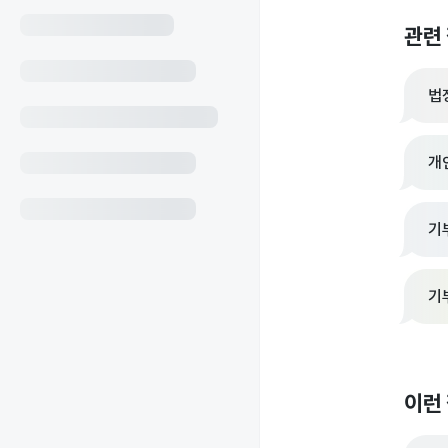
관련
법
개
기
기
이런