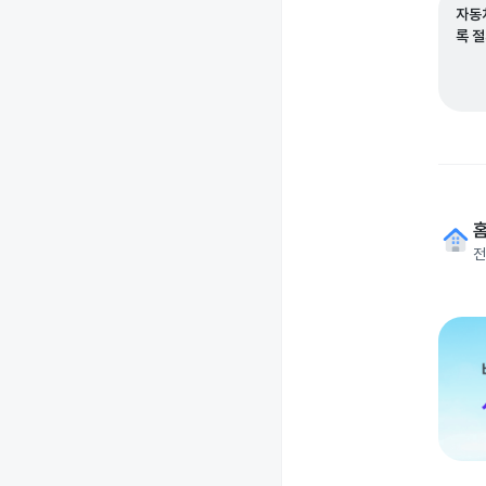
자동
록 
전