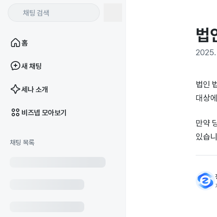
법
홈
2025. 
새 채팅
법인 
세나 소개
대상에
비즈넵 모아보기
만약 
있습니
채팅 목록