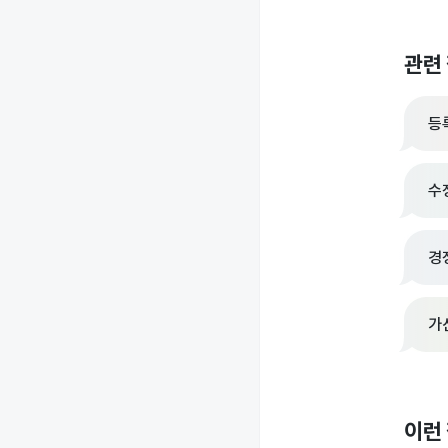
관련
등
수
경
가
이런