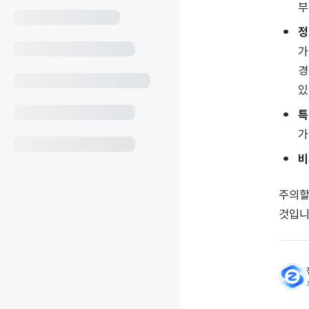
부
정
가
경
있
특
가
비
주의할
것입니