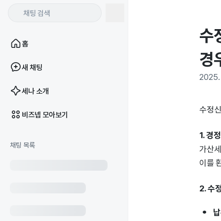
수
홈
경
새 채팅
2025. 
세나 소개
수정신
비즈넵 모아보기
1. 경
채팅 목록
가산세
이를 
2. 
납