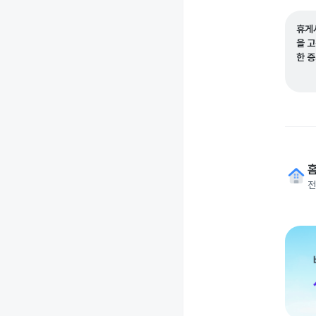
휴게
을 
한 
전