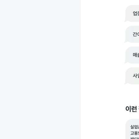
업
간
매
사
이런
실업
고용