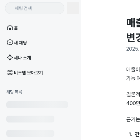
매
홈
변
새 채팅
2025. 
세나 소개
매출이
비즈넵 모아보기
가능 
채팅 목록
결론적
400
근거는
간