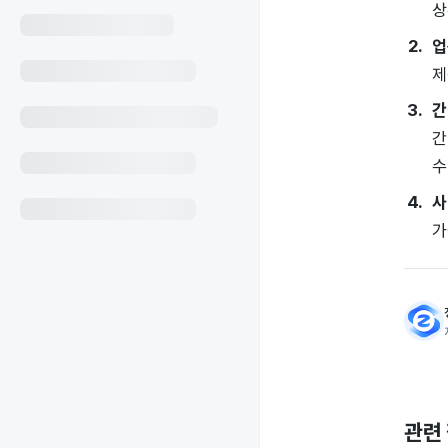
상
업
제
간
간
수
사
가
관련