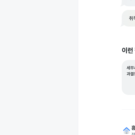
취
이런
세무
과결
전