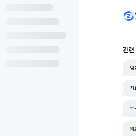
관련
임
치
부
의