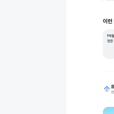
이런
1역
것은
전