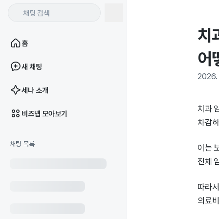
치
홈
어
새 채팅
2026. 
세나 소개
치과 
비즈넵 모아보기
차감하
채팅 목록
이는 
전체 
따라서
의료비