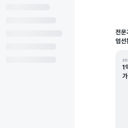
전문
엄선
202
1
가