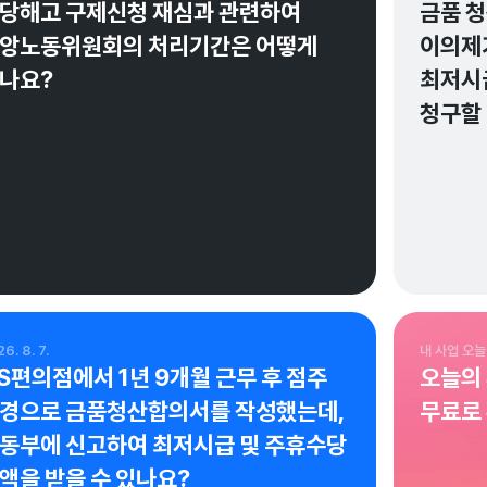
당해고 구제신청 재심과 관련하여 
금품 청
앙노동위원회의 처리기간은 어떻게 
이의제기
나요?
최저시
청구할 
정선화 변호사가 검증한 답변이에요.
정선화 
변호사정선화법률사무소
변호사
6. 8. 7.
내 사업 오늘
S편의점에서 1년 9개월 근무 후 점주 
오늘의
경으로 금품청산합의서를 작성했는데, 
무료로
동부에 신고하여 최저시급 및 주휴수당 
액을 받을 수 있나요?