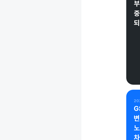
부
중
되
202
G
변
노
차