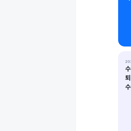
202
수
퇴
수